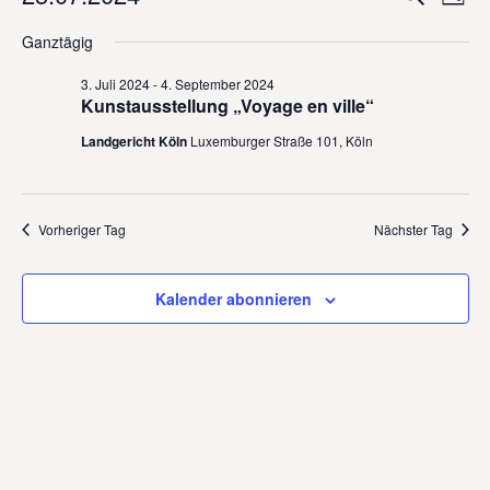
Suche
Tag
für
Ansi
Suche
Datum
25.
Navi
und
Ganztägig
wählen.
Juli
Ansicht
2024
3. Juli 2024
-
4. September 2024
Naviga
Kunstausstellung „Voyage en ville“
Landgericht Köln
Luxemburger Straße 101, Köln
Vorheriger Tag
Nächster Tag
Kalender abonnieren