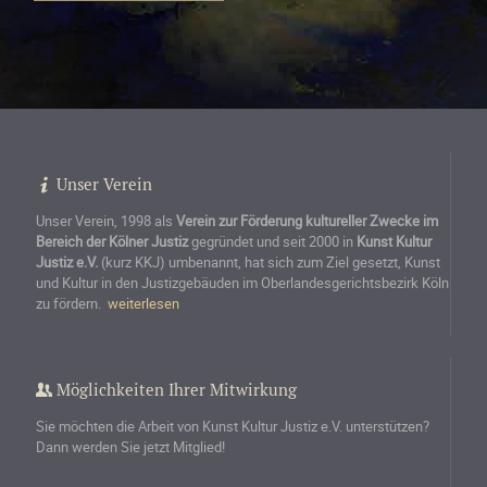
Unser Verein
Unser Verein, 1998 als
Verein zur Förderung kultureller Zwecke im
Bereich der Kölner Justiz
gegründet und seit 2000 in
Kunst Kultur
Justiz e.V.
(kurz KKJ) umbenannt, hat sich zum Ziel gesetzt, Kunst
und Kultur in den Justizgebäuden im Oberlandesgerichtsbezirk Köln
zu fördern.
weiterles
en
Möglichkeiten Ihrer Mitwirkung
Sie möchten die Arbeit von Kunst Kultur Justiz e.V. unterstützen?
Dann werden Sie jetzt Mitglied!