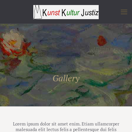
Gallery
Lorem ipsum dolor sit amet enim. Etiam ullamcorper
malesuada elit lectus felis a pellentesque dui felis